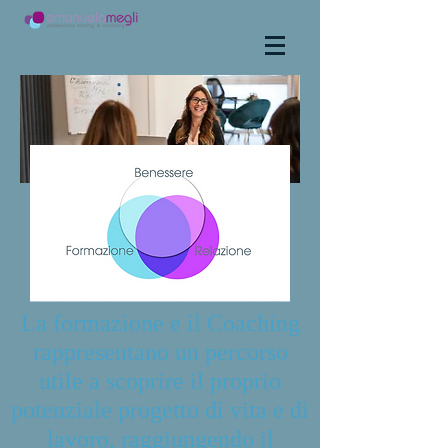
La formazione e il Coaching
rappresentano un percorso
utile a scoprire il proprio
potenziale progetto di vita e di
lavoro, raggiungendo il